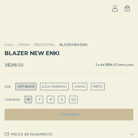
0
Início
.
CAMISA
.
TRADICIONAL
.
BLAZER NEW ENKI
BLAZER NEW ENKI
R$288,00
3
x de
R$96,00
sem juros
OFF WHITE
AZUL MARINHO
VINHO
PRETO
COR
PP
P
M
G
GG
TAMANHO
MEIOS DE PAGAMENTO