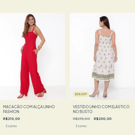
32
%
OFF
MACACÃO COM ALÇA LINHO
VESTIDO LINHO COM ELÁSTICO
FASHION
NO BUSTO
R$210,00
R$295,00
R$200,00
3 cores
3 cores