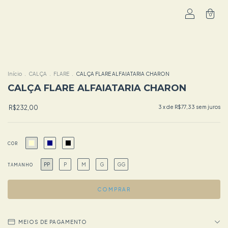
0
Início
.
CALÇA
.
FLARE
.
CALÇA FLARE ALFAIATARIA CHARON
CALÇA FLARE ALFAIATARIA CHARON
R$232,00
3
x de
R$77,33
sem juros
COR
PP
P
M
G
GG
TAMANHO
MEIOS DE PAGAMENTO