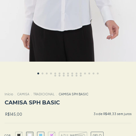
Início
.
CAMISA
.
TRADICIONAL
.
CAMISA SPH BASIC
CAMISA SPH BASIC
R$145,00
3
x de
R$48,33
sem juros
AZUL MARINHO
GELO
COR