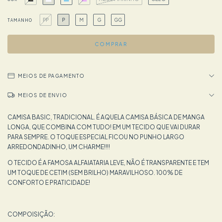
PP
P
M
G
GG
TAMANHO
MEIOS DE PAGAMENTO
MEIOS DE ENVIO
CAMISA BASIC, TRADICIONAL. É AQUELA CAMISA BÁSICA DE MANGA
LONGA, QUE COMBINA COM TUDO! EM UM TECIDO QUE VAI DURAR
PARA SEMPRE. O TOQUE ESPECIAL FICOU NO PUNHO LARGO
ARREDONDADINHO, UM CHARME!!!!
O TECIDO É A FAMOSA ALFAIATARIA LEVE, NÃO É TRANSPARENTE E TEM
UM TOQUE DE CETIM (SEM BRILHO) MARAVILHOSO. 100% DE
CONFORTO E PRATICIDADE!
COMPOISIÇÃO: