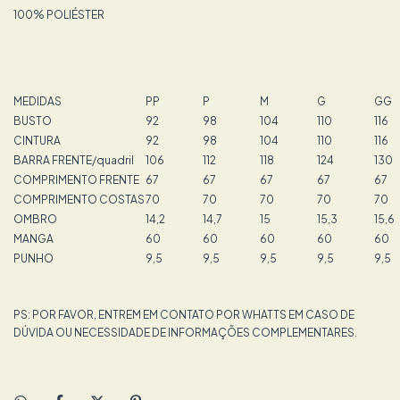
100% POLIÉSTER
MEDIDAS
PP
P
M
G
GG
BUSTO
92
98
104
110
116
CINTURA
92
98
104
110
116
BARRA FRENTE/quadril
106
112
118
124
130
COMPRIMENTO FRENTE
67
67
67
67
67
COMPRIMENTO COSTAS
70
70
70
70
70
OMBRO
14,2
14,7
15
15,3
15,6
MANGA
60
60
60
60
60
PUNHO
9,5
9,5
9,5
9,5
9,5
PS: POR FAVOR, ENTREM EM CONTATO POR WHATTS EM CASO DE
DÚVIDA OU NECESSIDADE DE INFORMAÇÕES COMPLEMENTARES.